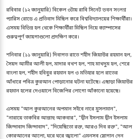
রবিবার (১২ জানুয়ারি) বিকেল ৩টায় রাবি সিনেট ভবন সংলগ্ন
প্যারিস রোডে এ প্রতিবাদ মিছিল করে বিশ্ববিদ্যালয়ের শিক্ষার্থীরা।
এসময় বিভিন্ন হল থেকে শিক্ষার্থীরা মিছিল নিয়ে ক্যাম্পাসের
গুরুত্বপূর্ণ জায়গাগুলো প্রদক্ষিণ করে।
শনিবার (১১ জানুয়ারি) দিবাগত রাতে শহীদ জিয়াউর রহমান হল,
সৈয়দ আমীর আলী হল, মাদার বখশ হল, শাহ মাখদুম হল, শেরে
বাংলা হল, শহীদ হবিবুর রহমান হল ও মতিহার হলে রাতের
আঁধারে পবিত্র কুরআন পোড়ানোর ঘটনা ঘটেছে। এছাড়া জিয়াউর
রহমান হলের দেওয়ালে বিজেপির লোগো আঁকানো হয়েছে।
এসময় "আল কুরআনের অপমান সইবে নারে মুসলমান",
"নারায়ে তাকবির আল্লাহু আকবার", "দ্বীন ইসলাম দ্বীন ইসলাম
জিন্দাবাদ জিন্দাবাদ", "দিয়েছিতো রক্ত, আরও দিব রক্ত", "আল
কোরআনের আলো, ঘরে ঘরে জ্বালো" এমনসব স্লোগান দেন