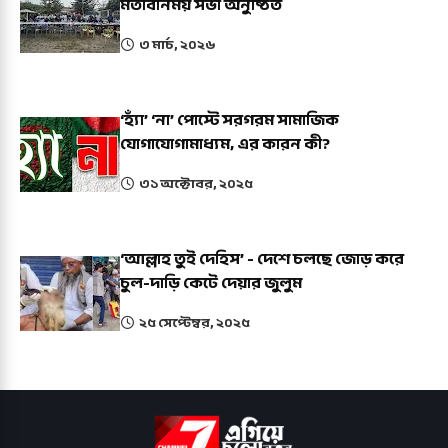
মতবিনিময় সভা অনুষ্ঠিত
৩ মার্চ, ২০২৬
‘হ্যাঁ’ ‘না’ পোস্টে সরগরম সামাজিক
যোগাযোগামাধ্যম, এর কারন কী?
৩১ অক্টোবর, ২০২৫
‘আল্লাহ তুই দেহিস’ - দেশে চলছে জোড় করে
চুল-দাড়ি কেটে দেয়ার জুলুম
২৫ সেপ্টেম্বর, ২০২৫