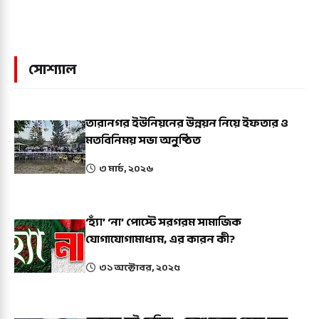
সোশ্যাল
তারানগর ইউনিয়নের উন্নয়ন নিয়ে ইফতার ও
মতবিনিময় সভা অনুষ্ঠিত
৩ মার্চ, ২০২৬
‘হ্যাঁ’ ‘না’ পোস্টে সরগরম সামাজিক
যোগাযোগামাধ্যম, এর কারন কী?
৩১ অক্টোবর, ২০২৫