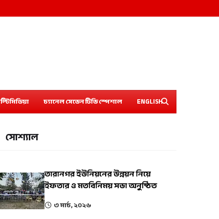
ল্টিমিডিয়া
চ্যানেল সেভেন টিভি স্পেশাল
ENGLISH
সোশ্যাল
তারানগর ইউনিয়নের উন্নয়ন নিয়ে
ইফতার ও মতবিনিময় সভা অনুষ্ঠিত
৩ মার্চ, ২০২৬