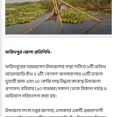
ফরিদপুর জেলা প্রতিনিধি-
ফরিদপুরের চরভদ্রাসন উপজেলার পদ্মা নদীতে ৬টি অবৈধ
আড়াআড়ি বাঁধ ও ২টি ‘বেশাল’ অপসারণসহ ১০টি চায়না
দুয়ারী জব্দ এবং ১০ কেজি মাছ উদ্ধার করেছে উপজেলা
প্রশাসন। রবিবার (২৩ নভেম্বর) সকাল থেকে বিকাল পর্যন্ত এ
অভিযান পরিচালনা করা হয়।
উপজেলা মৎস্য দপ্তর জানায়, এলাকায় একটি প্রভাবশালী