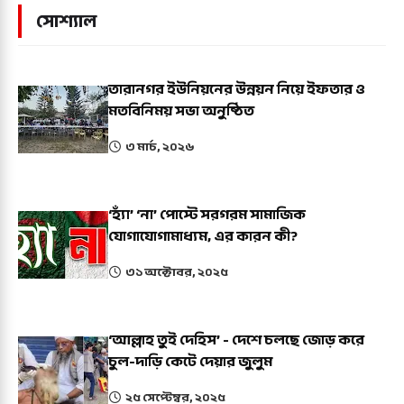
সোশ্যাল
তারানগর ইউনিয়নের উন্নয়ন নিয়ে ইফতার ও
মতবিনিময় সভা অনুষ্ঠিত
৩ মার্চ, ২০২৬
‘হ্যাঁ’ ‘না’ পোস্টে সরগরম সামাজিক
যোগাযোগামাধ্যম, এর কারন কী?
৩১ অক্টোবর, ২০২৫
‘আল্লাহ তুই দেহিস’ - দেশে চলছে জোড় করে
চুল-দাড়ি কেটে দেয়ার জুলুম
২৫ সেপ্টেম্বর, ২০২৫