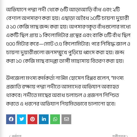
অভিযানে পদ্মা নদী থেকে ৬টি আড়াআড়ি বাঁধ এবং ২টি
বেশাল অপসারণ করা হয়। এছাড়া অবৈধ ১০টি চায়না দুয়ারী
ও ১০ কেজি মাছ জব্দ করা হয়। অপসারণকৃত বাঁধগুলোর মধ্যে
একটি ছিল প্রায় ১ কিলোমিটার প্রস্থের এবং বাকি ৫টি বাঁধ ছিল
৫০০ মিটার করে—মোট ৩.৫ কিলোমিটার। পরে নিষিদ্ধ জাল ও
চায়না দুয়ারীগুলো জনসম্মুখে পুড়িয়ে ধ্বংস করা হয়। জব্দ
করা ১০ কেজি মাছ বাদল্লা ডাঙ্গী মাদ্রাসায় বিতরণ করা হয়।
উপজেলা মৎস্য কর্মকর্তা নাঈম হোসেন বিপ্লব বলেন, “মৎস্য
প্রজাতি রক্ষায় পদ্মা নদীতে আমাদের অভিযান অব্যাহত
থাকবে। নদীতে মাছের অবাধ চলাচল ও প্রজনন নিশ্চিত
করতে এ ধরনের অভিযান নিয়মিতভাবে চালানো হবে।
পূর্বতন
নবীনতর