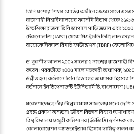
তিনি যশোর শিক্ষা বোর্ডের অধীনে ১৯৯০ সালে এসএস
রাজশাহী বিশ্ববিদ্যালয়ের ফার্মেসি বিভাগ থেকে ১৯৯৬ 
উচ্চশিক্ষার জন্য তিনি জাপানে পাড়ি জমান এবং ২০১০ স
টেকনোলজি (JAIST) থেকে পিএইচডি ডিগ্রি লাভ করেন
বায়োকেমিক্যাল রিসার্চ ফাউন্ডেশন (TBRF) ফেলোশিপ
ড. খুরশীদ আলম ২০০২ সালের ৫ নভেম্বর রাজশাহী বিশ্
করেন। পরবর্তীতে ২০০৫ সালে সহকারী অধ্যাপক, ২০১
উন্নীত হন। বর্তমানে তিনি বিভাগের অধ্যাপক হিসেবে 
বর্তমানে ইনডিপেনডেন্ট ইউনিভার্সিটি, বাংলাদেশ (IUB)
গবেষণাক্ষেত্রে তাঁর উল্লেখযোগ্য সাফল্যের মধ্যে দেশি
প্রবন্ধ প্রকাশ অন্যতম। জীবন বিজ্ঞান বিষয়ে অসাধারণ
বিশ্ববিদ্যালয় মঞ্জুরী কমিশনের (ইউজিসি) স্বর্ণপদ
কোলাবোরেশন অ্যাডভাইজার হিসেবে দায়িত্ব পালন ক