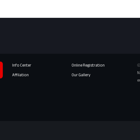
Info Center
Online Registration
⦾
N
Affilation
Our Gallery
e