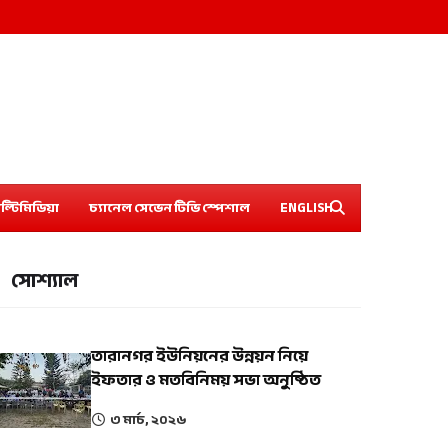
ল্টিমিডিয়া
চ্যানেল সেভেন টিভি স্পেশাল
ENGLISH
সোশ্যাল
তারানগর ইউনিয়নের উন্নয়ন নিয়ে
ইফতার ও মতবিনিময় সভা অনুষ্ঠিত
৩ মার্চ, ২০২৬