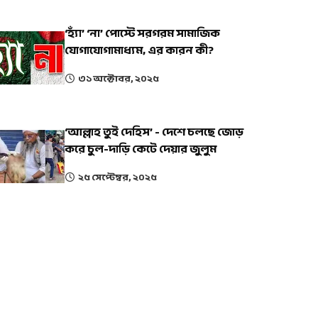
‘হ্যাঁ’ ‘না’ পোস্টে সরগরম সামাজিক
যোগাযোগামাধ্যম, এর কারন কী?
৩১ অক্টোবর, ২০২৫
‘আল্লাহ তুই দেহিস’ - দেশে চলছে জোড়
করে চুল-দাড়ি কেটে দেয়ার জুলুম
২৫ সেপ্টেম্বর, ২০২৫