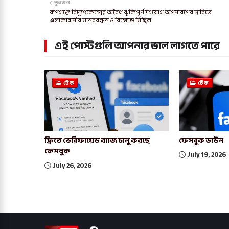
পূর্বতন
রূপগঞ্জে বিদ্যুৎকেন্দ্রের অবৈধ ঝুকিপূর্ণ সংযোগ অপসারণের দাবিতে
এলাকাবাসীর মানববন্ধন ও বিক্ষোভ মিছিল
এই পোস্টগুলি আপনার ভাল লাগতে পারে
টেক
টেক
ফ্রিতে ভেরিফায়েড ব্যাজ চালু করছে
ফেসবুক ডাউন
ফেসবুক
July 19, 2026
July 26, 2026