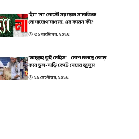
‘হ্যাঁ’ ‘না’ পোস্টে সরগরম সামাজিক
যোগাযোগামাধ্যম, এর কারন কী?
৩১ অক্টোবর, ২০২৫
‘আল্লাহ তুই দেহিস’ - দেশে চলছে জোড়
করে চুল-দাড়ি কেটে দেয়ার জুলুম
২৫ সেপ্টেম্বর, ২০২৫