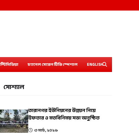
ল্টিমিডিয়া
চ্যানেল সেভেন টিভি স্পেশাল
ENGLISH
সোশ্যাল
তারানগর ইউনিয়নের উন্নয়ন নিয়ে
ইফতার ও মতবিনিময় সভা অনুষ্ঠিত
৩ মার্চ, ২০২৬