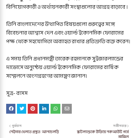
বিনিয়োগকারী ও অর্থায়নকারী সংস্থাগুলোর আগ্রহ বাড়াবে ।
তিনি বাংলাদেশের উত্থাপিত বিষয়গুলো গুরুত্বের সঙ্গে
বিবেচনার আশ্বাস দেন এবং ওয়ার্ল্ড ইকোনমিক ফোরামের
পক্ষ থেকে সহযোগিতা অব্যাহত রাখার প্রতিশ্রুতি ব্যক্ত করেন।
এ সময় তিনি প্রধানমন্ত্রী তারেক রহমানকে সুইজারল্যান্ডের
দাভোসে অনুষ্ঠেয় ওয়ার্ল্ড ইকোনমিক ফোরামের বার্ষিক
সম্মেলনে অংশগ্রহণের আমন্ত্রণ জানান।
সূত্র- বাসস
পূর্বতন
নবীনতর
নেইমার খেলতে প্রস্তুত: আনচেলত্তি
স্কটল্যান্ডকে উড়িয়ে নকআউট পর্বে
ব্রাজিল