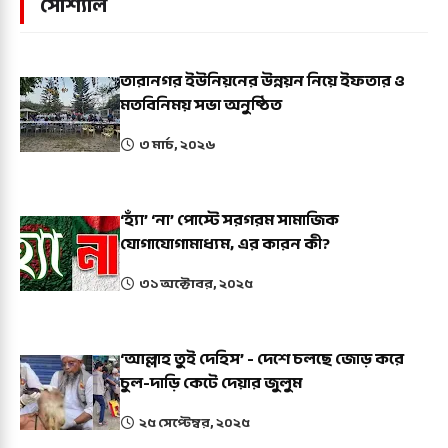
সোশ্যাল
তারানগর ইউনিয়নের উন্নয়ন নিয়ে ইফতার ও
মতবিনিময় সভা অনুষ্ঠিত
৩ মার্চ, ২০২৬
‘হ্যাঁ’ ‘না’ পোস্টে সরগরম সামাজিক
যোগাযোগামাধ্যম, এর কারন কী?
৩১ অক্টোবর, ২০২৫
‘আল্লাহ তুই দেহিস’ - দেশে চলছে জোড় করে
চুল-দাড়ি কেটে দেয়ার জুলুম
২৫ সেপ্টেম্বর, ২০২৫