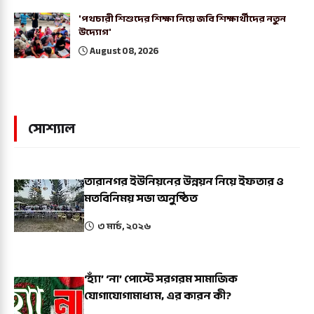
'পথচারী শিশুদের শিক্ষা নিয়ে জবি শিক্ষার্থীদের নতুন
উদ্যোগ'
August 08, 2026
সোশ্যাল
তারানগর ইউনিয়নের উন্নয়ন নিয়ে ইফতার ও
মতবিনিময় সভা অনুষ্ঠিত
৩ মার্চ, ২০২৬
‘হ্যাঁ’ ‘না’ পোস্টে সরগরম সামাজিক
যোগাযোগামাধ্যম, এর কারন কী?