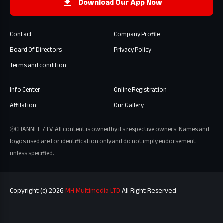
Download Our App Now
Contact
Company Profile
Board Of Directors
Privacy Policy
Terms and condition
Info Center
Online Registration
Affilation
Our Gallery
⦾CHANNEL 7 TV. All content is owned by its respective owners. Names and
logos used are for identification only and do not imply endorsement
unless specified.
Copyright (c) 2026
MH Multimedia LTD
All Right Reserved