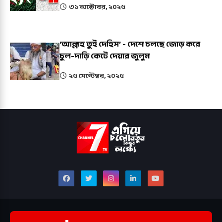
৩১ অক্টোবর, ২০২৫
‘আল্লাহ তুই দেহিস’ - দেশে চলছে জোড় করে
চুল-দাড়ি কেটে দেয়ার জুলুম
২৫ সেপ্টেম্বর, ২০২৫