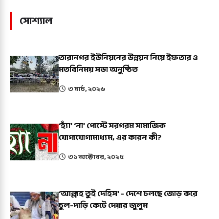
সোশ্যাল
তারানগর ইউনিয়নের উন্নয়ন নিয়ে ইফতার ও
মতবিনিময় সভা অনুষ্ঠিত
৩ মার্চ, ২০২৬
‘হ্যাঁ’ ‘না’ পোস্টে সরগরম সামাজিক
যোগাযোগামাধ্যম, এর কারন কী?
৩১ অক্টোবর, ২০২৫
‘আল্লাহ তুই দেহিস’ - দেশে চলছে জোড় করে
চুল-দাড়ি কেটে দেয়ার জুলুম