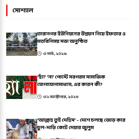
সোশ্যাল
তারানগর ইউনিয়নের উন্নয়ন নিয়ে ইফতার ও
মতবিনিময় সভা অনুষ্ঠিত
৩ মার্চ, ২০২৬
‘হ্যাঁ’ ‘না’ পোস্টে সরগরম সামাজিক
যোগাযোগামাধ্যম, এর কারন কী?
৩১ অক্টোবর, ২০২৫
‘আল্লাহ তুই দেহিস’ - দেশে চলছে জোড় করে
চুল-দাড়ি কেটে দেয়ার জুলুম