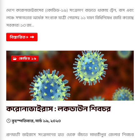
দেশে করোনাভাইরাসের (কোভিড-১৯) সংক্রমণ বাড়তে থাকায় ট্রেন, বাস এবং
লঞ্চে সক্ষমতার অর্ধেক সংখ্যক যাত্রী নেয়াসহ ১১ দফা বিধিনিষেধ জারি করেছে
সরকার। ১৩ জা…
বিস্তারিত »
কোভিড ১৯
করোনাভাইরাস : লকডাউন শিবচর
বৃহস্পতিবার, মার্চ ১৯, ২০২০
প্রাণঘাতী ভাইরাসে সংক্রমণের হাত থেকে বাঁচতে মাদারীপুর জেলার শিবচর