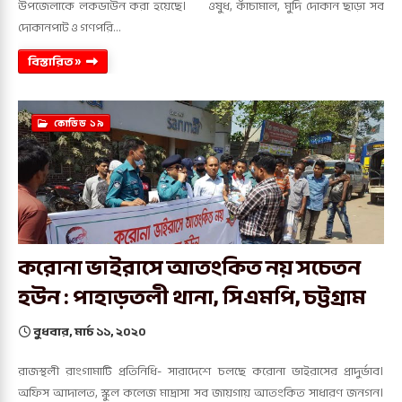
উপজেলাকে লকডাউন করা হয়েছে। ওষুধ, কাঁচামাল, মুদি দোকান ছাড়া সব
দোকানপাট ও গণপরি…
বিস্তারিত »
কোভিড ১৯
করোনা ভাইরাসে আতংকিত নয় সচেতন
হউন : পাহাড়তলী থানা, সিএমপি, চট্টগ্রাম
বুধবার, মার্চ ১১, ২০২০
রাজস্থলী রাংগামাটি প্রতিনিধি- সারাদেশে চলছে করোনা ভাইরাসের প্রাদুর্ভাব।
অফিস আদালত, স্কুল কলেজ মাদ্রাসা সব জায়গায় আতংকিত সাধারণ জনগন।