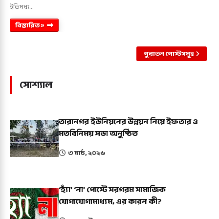
ইতিমধ্য…
বিস্তারিত »
পুরাতন পোস্টসমূহ
সোশ্যাল
তারানগর ইউনিয়নের উন্নয়ন নিয়ে ইফতার ও
মতবিনিময় সভা অনুষ্ঠিত
৩ মার্চ, ২০২৬
‘হ্যাঁ’ ‘না’ পোস্টে সরগরম সামাজিক
যোগাযোগামাধ্যম, এর কারন কী?