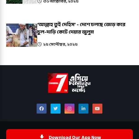
৩১ অক্টোবর, ২০২৫
‘আল্লাহ তুই দেহিস’ - দেশে চলছে জোড় করে
চুল-দাড়ি কেটে দেয়ার জুলুম
২৫ সেপ্টেম্বর, ২০২৫
Download Our App Now