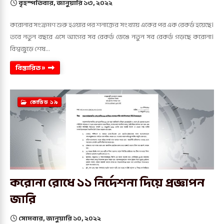
বৃহস্পতিবার, জানুয়ারি ১৩, ২০২২
করোনার সংক্রমণ শুরু হওয়ার পর শনাক্তের সংখ্যায় একের পর এক রেকর্ড হয়েছে।
তবে নতুন বছরে এসে আগের সব রেকর্ড ভেঙে নতুন সব রেকর্ড গড়ছে করোনা।
বিশ্বজুড়ে শেষ…
বিস্তারিত »
কোভিড ১৯
করোনা রোধে ১১ নির্দেশনা দিয়ে প্রজ্ঞাপন
জারি
সোমবার, জানুয়ারি ১০, ২০২২