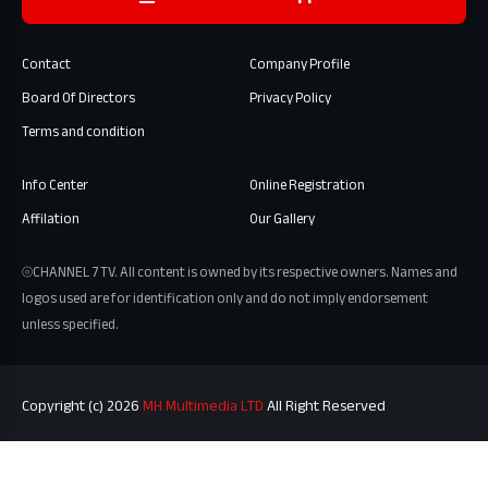
Contact
Company Profile
Board Of Directors
Privacy Policy
Terms and condition
Info Center
Online Registration
Affilation
Our Gallery
⦾CHANNEL 7 TV. All content is owned by its respective owners. Names and
logos used are for identification only and do not imply endorsement
unless specified.
Copyright (c) 2026
MH Multimedia LTD
All Right Reserved