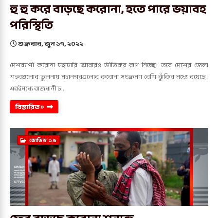
হু হু করে বাড়ছে করোনা, হতে পারে ভয়াবহ
পরিস্থিতি
শুক্রবার, জুন ১৭, ২০২২
দেশব্যাপী করোনা মহামারি আবারও ভীতিকর রূপ নিচ্ছে। তবে দেশের জেলা
শহরগুলোর তুলনায় মহানগরগুলোর করোনা সংক্রমণ বেশি ঝুঁকির মধ্যে রয়েছে।
এরইমধ্যে রাজধানী ঢ…
বিস্তারিত »
কোভিড ১৯